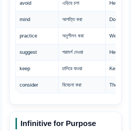
avoid
এড়িয়ে চলা
He avoids
mind
আপত্তি করা
Do you mi
practice
অনুশীলন করা
We practi
suggest
পরামর্শ দেওয়া
He sugges
keep
চালিয়ে যাওয়া
Keep tryi
consider
বিবেচনা করা
They cons
Infinitive for Purpose