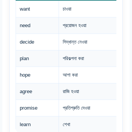
want
চাওয়া
I wa
need
প্রয়োজন হওয়া
You 
decide
সিদ্ধান্ত নেওয়া
She 
plan
পরিকল্পনা করা
We p
hope
আশা করা
I ho
agree
রাজি হওয়া
He a
promise
প্রতিশ্রুতি দেওয়া
She 
learn
শেখা
They