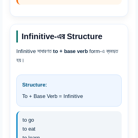
Infinitive-এর Structure
Infinitive সাধারণত
to + base verb
form-এ ব্যবহৃত
হয়।
Structure:
To + Base Verb = Infinitive
to go
to eat
to learn