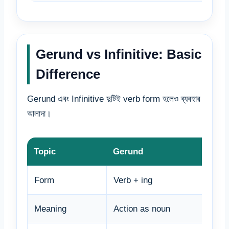
Gerund vs Infinitive: Basic
Difference
Gerund এবং Infinitive দুটিই verb form হলেও ব্যবহার
আলাদা।
Topic
Gerund
Infin
Form
Verb + ing
To +
Meaning
Action as noun
Purp