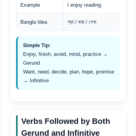
Example
I enjoy reading.
I wa
Bangla Idea
পড়া / করা / শেখা
পড়তে 
Simple Tip:
Enjoy, finish, avoid, mind, practice →
Gerund
Want, need, decide, plan, hope, promise
→ Infinitive
Verbs Followed by Both
Gerund and Infinitive