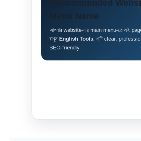
Recommended Websi
Menu Name
আপনার website-এর main menu-তে এই page
রাখুন
English Tools
. এটি clear, professio
SEO-friendly.