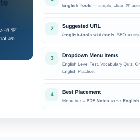
te
English Tools
— simple, clear এবং user-
Suggested URL
2
-এর নাম
/english-tools
অথবা
/tools
. SEO-এর জন্য
nal এবং
Dropdown Menu Items
3
English Level Test, Vocabulary Quiz, 
English Practice.
Best Placement
4
Menu bar-এ
PDF Notes
-এর পরে
English