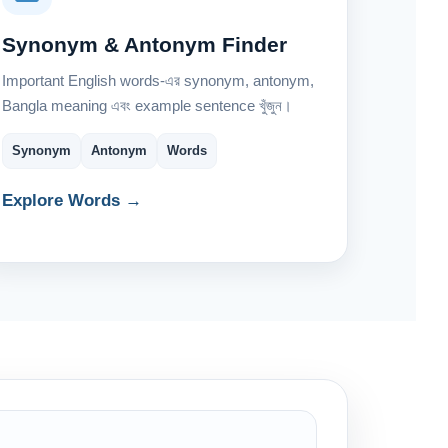
Synonym & Antonym Finder
Important English words-এর synonym, antonym,
Bangla meaning এবং example sentence খুঁজুন।
Synonym
Antonym
Words
Explore Words →