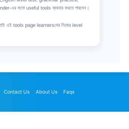
er-এর মতো useful tools ব্যবহার করতে পারবেন।
। তাই এই tools page learnersদের নিজের level
Contact Us
About Us
Faqs