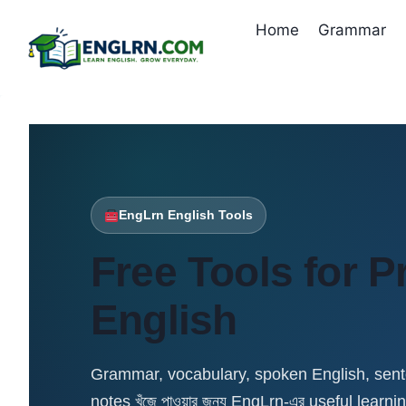
Skip
Home
Grammar
to
content
EngLrn English Tools
Free Tools for P
English
Grammar, vocabulary, spoken English, sente
notes খুঁজে পাওয়ার জন্য EngLrn-এর useful learnin