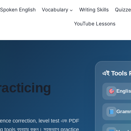
Spoken English
Vocabulary
Writing Skills
Quizz
YouTube Lessons
এই Tools P
racticing
Englis
Gramm
nce correction, level test এবং PDF
g tools ব্যবহার করুন। সহজভাবে practice