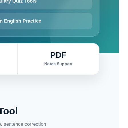
ulary Quiz Tools
n English Practice
PDF
Notes Support
Tool
ce, sentence correction