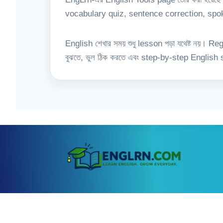
vocabulary quiz, sentence correction, spoke
English শেখার সময় শুধু lesson পড়া যথেষ্ট নয়। Re
বুঝতে, ভুল ঠিক করতে এবং step-by-step English s