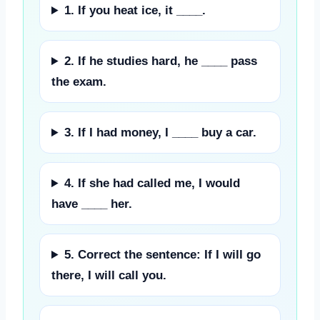
1. If you heat ice, it ____.
2. If he studies hard, he ____ pass
the exam.
3. If I had money, I ____ buy a car.
4. If she had called me, I would
have ____ her.
5. Correct the sentence: If I will go
there, I will call you.