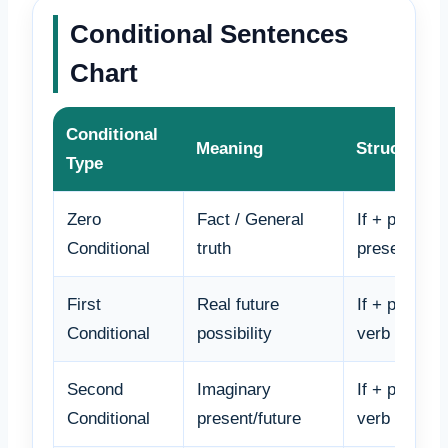
Conditional Sentences
Chart
Conditional
Meaning
Structure
Type
Zero
Fact / General
If + present
Conditional
truth
present sim
First
Real future
If + present 
Conditional
possibility
verb
Second
Imaginary
If + past si
Conditional
present/future
verb