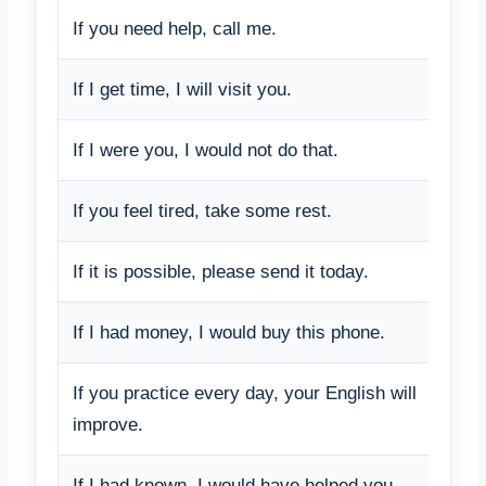
If you need help, call me.
ত
If I get time, I will visit you.
স
If I were you, I would not do that.
আ
If you feel tired, take some rest.
ত
If it is possible, please send it today.
স
If I had money, I would buy this phone.
আ
If you practice every day, your English will
ত
improve.
ক
If I had known, I would have helped you.
আ