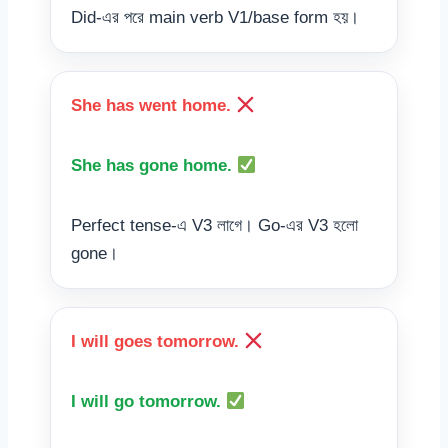
Did-এর পরে main verb V1/base form হয়।
She has went home.
She has gone home.
Perfect tense-এ V3 লাগে। Go-এর V3 হলো
gone।
I will goes tomorrow.
I will go tomorrow.