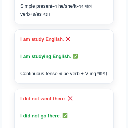
Simple present-এ he/she/it-এর সাথে
verb+s/es হয়।
I am study English.
I am studying English.
Continuous tense-এ be verb + V-ing লাগে।
I did not went there.
I did not go there.