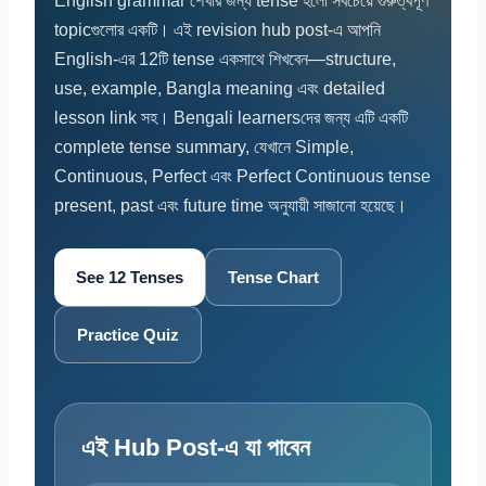
English grammar শেখার জন্য tense হলো সবচেয়ে গুরুত্বপূর্ণ
topicগুলোর একটি। এই revision hub post-এ আপনি
English-এর 12টি tense একসাথে শিখবেন—structure,
use, example, Bangla meaning এবং detailed
lesson link সহ। Bengali learnersদের জন্য এটি একটি
complete tense summary, যেখানে Simple,
Continuous, Perfect এবং Perfect Continuous tense
present, past এবং future time অনুযায়ী সাজানো হয়েছে।
See 12 Tenses
Tense Chart
Practice Quiz
এই Hub Post-এ যা পাবেন