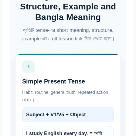
Structure, Example and
Bangla Meaning
প্রতিটি tense-এর short meaning, structure,
example এবং full lesson link নিচে দেওয়া হলো।
1
Simple Present Tense
Habit, routine, general truth, repeated action
বোঝায়।
Subject + V1/V5 + Object
I study English every day. = আমি