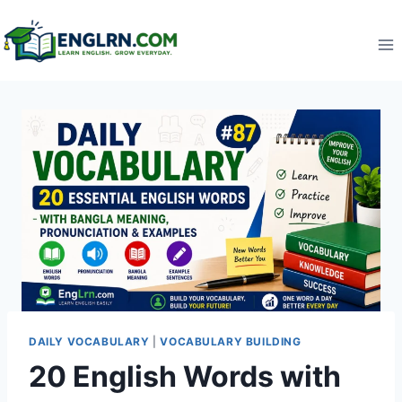
Skip
to
content
DAILY VOCABULARY
|
VOCABULARY BUILDING
20 English Words with