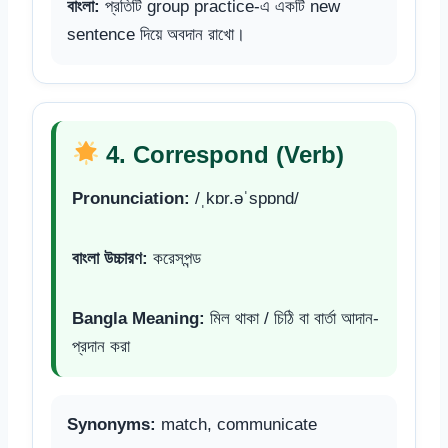
বাংলা:
প্রতিটি group practice-এ একটি new
sentence দিয়ে অবদান রাখো।
4. Correspond (Verb)
Pronunciation:
/ˌkɒr.əˈspɒnd/
বাংলা উচ্চারণ:
করেসপন্ড
Bangla Meaning:
মিল থাকা / চিঠি বা বার্তা আদান-
প্রদান করা
Synonyms:
match, communicate