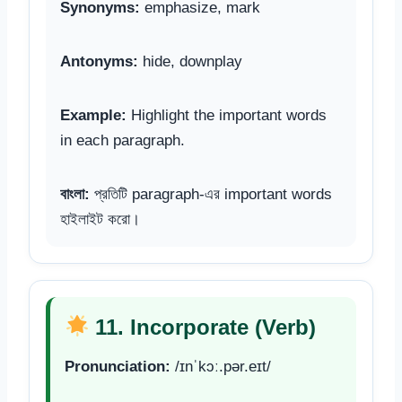
Synonyms:
emphasize, mark
Antonyms:
hide, downplay
Example:
Highlight the important words
in each paragraph.
বাংলা:
প্রতিটি paragraph-এর important words
হাইলাইট করো।
11. Incorporate (Verb)
Pronunciation:
/ɪnˈkɔː.pər.eɪt/