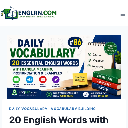
Skip
to
content
DAILY VOCABULARY
|
VOCABULARY BUILDING
20 English Words with