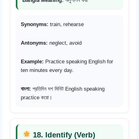
Bangla Meaning:
অনুশীলন করা
Synonyms:
train, rehearse
Antonyms:
neglect, avoid
Example:
Practice speaking English for
ten minutes every day.
বাংলা:
প্রতিদিন দশ মিনিট English speaking
practice করো।
18. Identify (Verb)