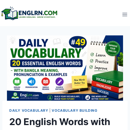
Skip
to
content
DAILY VOCABULARY
|
VOCABULARY BUILDING
20 English Words with