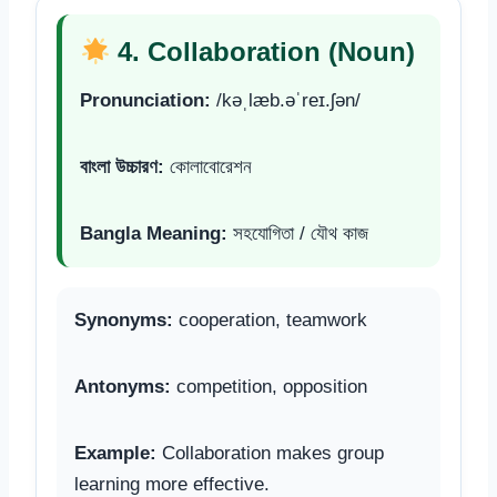
4. Collaboration (Noun)
Pronunciation:
/kəˌlæb.əˈreɪ.ʃən/
বাংলা উচ্চারণ:
কোলাবোরেশন
Bangla Meaning:
সহযোগিতা / যৌথ কাজ
Synonyms:
cooperation, teamwork
Antonyms:
competition, opposition
Example:
Collaboration makes group
learning more effective.