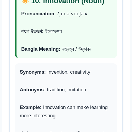
10. Innovation (Noun)
Pronunciation:
/ˌɪn.əˈveɪ.ʃən/
বাংলা উচ্চারণ:
ইনোভেশন
Bangla Meaning:
নতুনত্ব / উদ্ভাবন
Synonyms:
invention, creativity
Antonyms:
tradition, imitation
Example:
Innovation can make learning
more interesting.