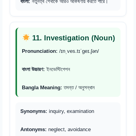
বাংলা:
নতুনত্ব শেখাকে আরও আকর্ষণীয় করতে পারে।
11. Investigation (Noun)
Pronunciation:
/ɪnˌves.tɪˈɡeɪ.ʃən/
বাংলা উচ্চারণ:
ইনভেস্টিগেশন
Bangla Meaning:
তদন্ত / অনুসন্ধান
Synonyms:
inquiry, examination
Antonyms:
neglect, avoidance