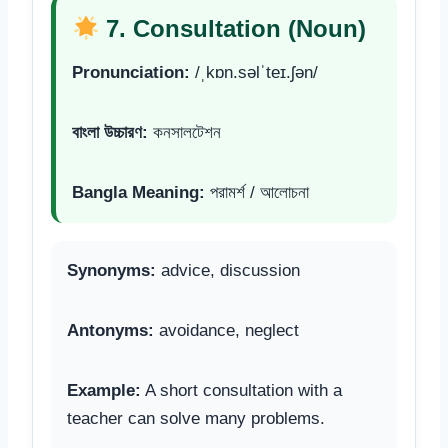
7. Consultation (Noun)
Pronunciation:
/ˌkɒn.səlˈteɪ.ʃən/
বাংলা উচ্চারণ:
কনসালটেশন
Bangla Meaning:
পরামর্শ / আলোচনা
Synonyms:
advice, discussion
Antonyms:
avoidance, neglect
Example:
A short consultation with a
teacher can solve many problems.