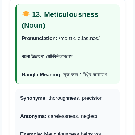
13. Meticulousness
(Noun)
Pronunciation:
/məˈtɪk.jə.ləs.nəs/
বাংলা উচ্চারণ:
মেটিকিউলাসনেস
Bangla Meaning:
সূক্ষ্ম যত্ন / নিখুঁত মনোযোগ
Synonyms:
thoroughness, precision
Antonyms:
carelessness, neglect
Example:
Meticulousness helps you