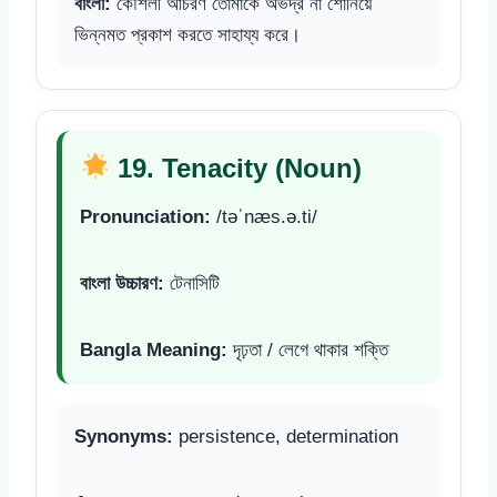
বাংলা:
কৌশলী আচরণ তোমাকে অভদ্র না শোনিয়ে
ভিন্নমত প্রকাশ করতে সাহায্য করে।
19. Tenacity (Noun)
Pronunciation:
/təˈnæs.ə.ti/
বাংলা উচ্চারণ:
টেনাসিটি
Bangla Meaning:
দৃঢ়তা / লেগে থাকার শক্তি
Synonyms:
persistence, determination