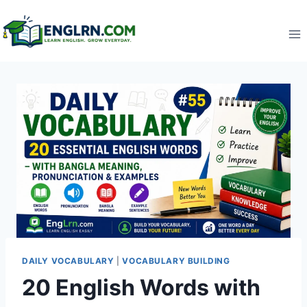
Skip
to
content
DAILY VOCABULARY
|
VOCABULARY BUILDING
20 English Words with