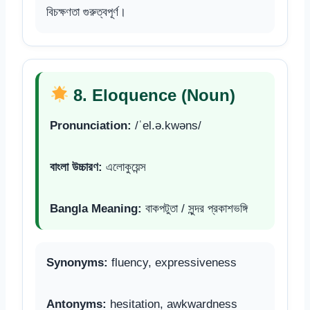
বিচক্ষণতা গুরুত্বপূর্ণ।
8. Eloquence (Noun)
Pronunciation:
/ˈel.ə.kwəns/
বাংলা উচ্চারণ:
এলোকুয়েন্স
Bangla Meaning:
বাকপটুতা / সুন্দর প্রকাশভঙ্গি
Synonyms:
fluency, expressiveness
Antonyms:
hesitation, awkwardness