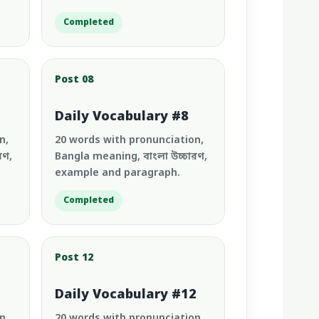
Completed
Post 08
Daily Vocabulary #8
n,
20 words with pronunciation,
রণ,
Bangla meaning, বাংলা উচ্চারণ,
example and paragraph.
Completed
Post 12
1
Daily Vocabulary #12
n,
20 words with pronunciation,