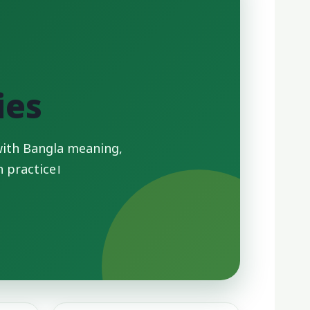
ies
d with Bangla meaning,
 practice।