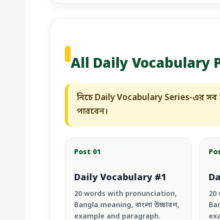
All Daily Vocabulary 
নিচে Daily Vocabulary Series-এর সব
পারবেন।
Post 01
Po
Daily Vocabulary #1
Da
20 words with pronunciation,
20 
Bangla meaning, বাংলা উচ্চারণ,
Ban
example and paragraph.
ex