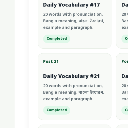
Daily Vocabulary #17
Da
20 words with pronunciation,
20 
Bangla meaning, বাংলা উচ্চারণ,
Ban
example and paragraph.
ex
Completed
C
Post 21
Po
Daily Vocabulary #21
Da
20 words with pronunciation,
20 
Bangla meaning, বাংলা উচ্চারণ,
Ban
example and paragraph.
ex
Completed
C