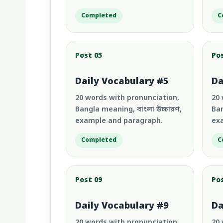
Completed
C
Post 05
Po
Daily Vocabulary #5
Da
20 words with pronunciation,
20 
Bangla meaning, বাংলা উচ্চারণ,
Ban
example and paragraph.
ex
Completed
C
Post 09
Po
Daily Vocabulary #9
Da
20 words with pronunciation,
20 