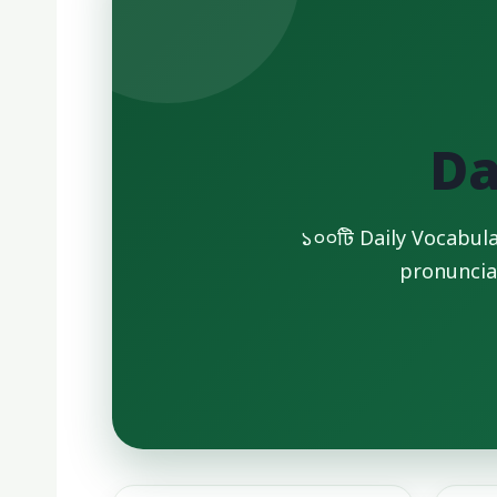
Da
১০০টি Daily Vocabular
pronuncia