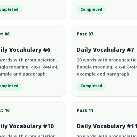
ompleted
Completed
st 06
Post 07
ily Vocabulary #6
Daily Vocabulary #7
words with pronunciation,
20 words with pronunciatio
gla meaning, বাংলা উচ্চারণ,
Bangla meaning, বাংলা উচ্চা
ample and paragraph.
example and paragraph.
ompleted
Completed
st 10
Post 11
ily Vocabulary #10
Daily Vocabulary #1
words with pronunciation,
20 words with pronunciatio