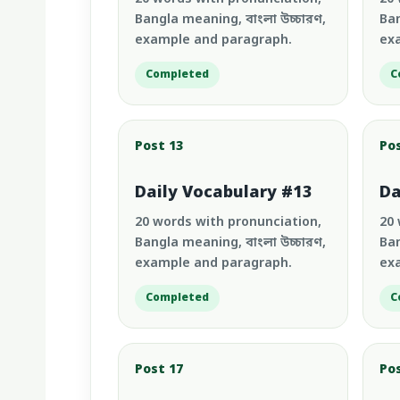
Bangla meaning, বাংলা উচ্চারণ,
Ban
example and paragraph.
ex
Completed
C
Post 13
Po
Daily Vocabulary #13
Da
20 words with pronunciation,
20 
Bangla meaning, বাংলা উচ্চারণ,
Ban
example and paragraph.
ex
Completed
C
Post 17
Po