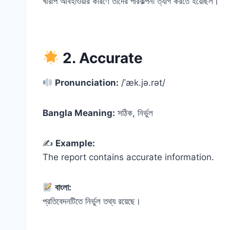
খারাপ আবহাওয়ার কারণে তাদের পরিকল্পনা ত্যাগ করতে হয়েছিল।
2. Accurate
Pronunciation:
/ˈæk.jə.rət/
Bangla Meaning:
সঠিক, নির্ভুল
✍️
Example:
The report contains accurate information.
বাংলা:
প্রতিবেদনটিতে নির্ভুল তথ্য রয়েছে।