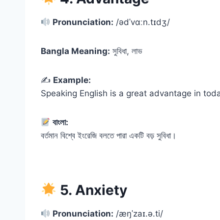
Pronunciation:
/ədˈvɑːn.tɪdʒ/
Bangla Meaning:
সুবিধা, লাভ
✍️
Example:
Speaking English is a great advantage in toda
বাংলা:
বর্তমান বিশ্বে ইংরেজি বলতে পারা একটি বড় সুবিধা।
5. Anxiety
Pronunciation:
/æŋˈzaɪ.ə.ti/