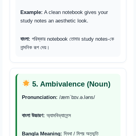
Example:
A clean notebook gives your
study notes an aesthetic look.
বাংলা:
পরিষ্কার notebook তোমার study notes-কে
নান্দনিক রূপ দেয়।
5. Ambivalence (Noun)
Pronunciation:
/æmˈbɪv.ə.ləns/
বাংলা উচ্চারণ:
অ্যামবিভ্যালেন্স
Bangla Meaning:
দ্বিধা / মিশ্র অনুভূতি