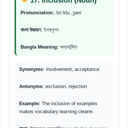
17. Inclusion (Noun)
Pronunciation:
/ɪnˈkluː.ʒən/
বাংলা উচ্চারণ:
ইনক্লুশন
Bangla Meaning:
অন্তর্ভুক্তি
Synonyms:
involvement, acceptance
Antonyms:
exclusion, rejection
Example:
The inclusion of examples
makes vocabulary learning clearer.