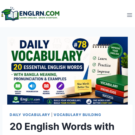
Skip
to
content
DAILY VOCABULARY
|
VOCABULARY BUILDING
20 English Words with