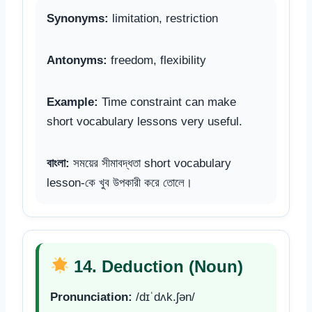
Synonyms:
limitation, restriction
Antonyms:
freedom, flexibility
Example:
Time constraint can make
short vocabulary lessons very useful.
বাংলা:
সময়ের সীমাবদ্ধতা short vocabulary
lesson-কে খুব উপকারী করে তোলে।
14. Deduction (Noun)
Pronunciation:
/dɪˈdʌk.ʃən/