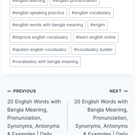
#
english learning
#
english pronunciation
#
english speaking practice
#
english vocabulary
#
english words with bangla meaning
#
englrn
#
improve english vocabulary
#
learn english online
#
spoken english vocabulary
#
vocabulary builder
#
vocabulary with bangla meaning
Post
PREVIOUS
NEXT
20 English Words with
20 English Words with
navigation
Bangla Meaning,
Bangla Meaning,
Pronunciation,
Pronunciation,
Synonyms, Antonyms
Synonyms, Antonyms
& Examples | Daily
& Examples | Daily