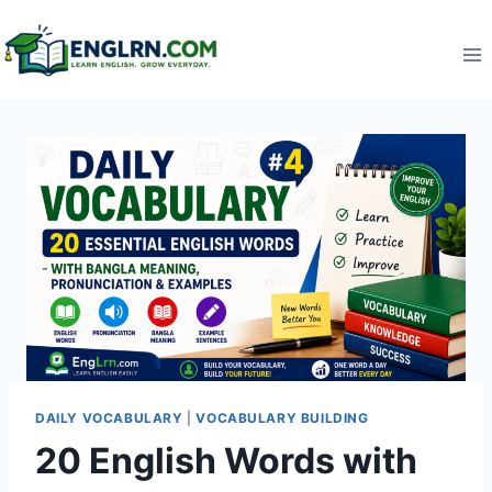
Skip
to
content
DAILY VOCABULARY
|
VOCABULARY BUILDING
20 English Words with