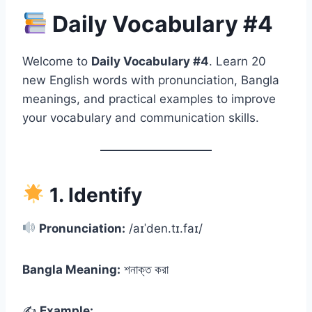
Daily Vocabulary #4
Welcome to
Daily Vocabulary #4
. Learn 20
new English words with pronunciation, Bangla
meanings, and practical examples to improve
your vocabulary and communication skills.
1. Identify
Pronunciation:
/aɪˈden.tɪ.faɪ/
Bangla Meaning:
শনাক্ত করা
✍️
Example: