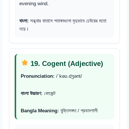
evening wind.
বাংলা:
সন্ধ্যার বাতাসে পতাকাগুলো মৃদুভাবে ঢেউয়ের মতো
নড়ে।
19. Cogent (Adjective)
Pronunciation:
/ˈkəʊ.dʒənt/
বাংলা উচ্চারণ:
কোজেন্ট
Bangla Meaning:
যুক্তিসঙ্গত / প্রভাবশালী