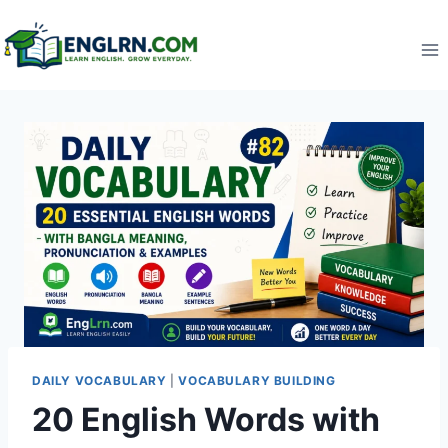
Skip
to
content
DAILY VOCABULARY
|
VOCABULARY BUILDING
20 English Words with