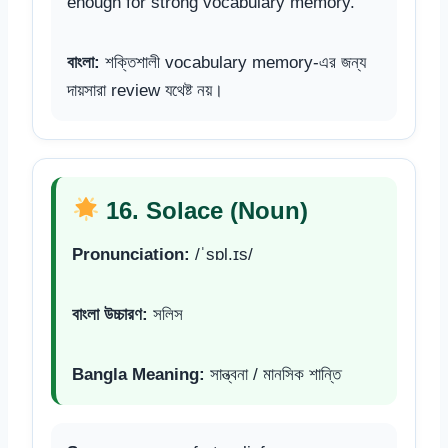
enough for strong vocabulary memory.
বাংলা:
শক্তিশালী vocabulary memory-এর জন্য
দায়সারা review যথেষ্ট নয়।
16. Solace (Noun)
Pronunciation:
/ˈsɒl.ɪs/
বাংলা উচ্চারণ:
সলিস
Bangla Meaning:
সান্ত্বনা / মানসিক শান্তি