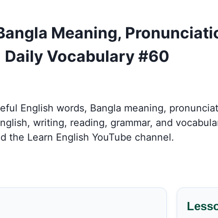
 Bangla Meaning, Pronunciat
 Daily Vocabulary #60
seful English words, Bangla meaning, pronunci
ish, writing, reading, grammar, and vocabulary
d the Learn English YouTube channel.
Less