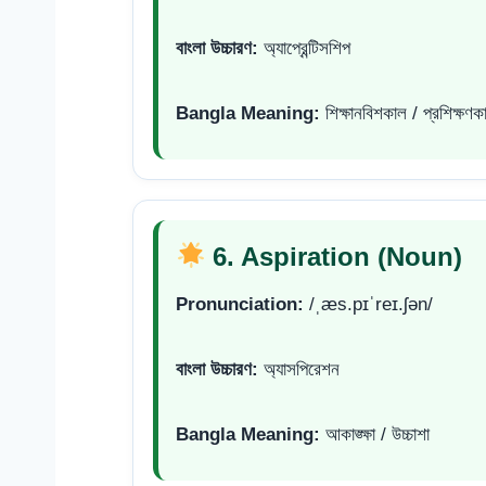
বাংলা উচ্চারণ:
অ্যাপ্রেন্টিসশিপ
Bangla Meaning:
শিক্ষানবিশকাল / প্রশিক্ষণক
6. Aspiration (Noun)
Pronunciation:
/ˌæs.pɪˈreɪ.ʃən/
বাংলা উচ্চারণ:
অ্যাসপিরেশন
Bangla Meaning:
আকাঙ্ক্ষা / উচ্চাশা