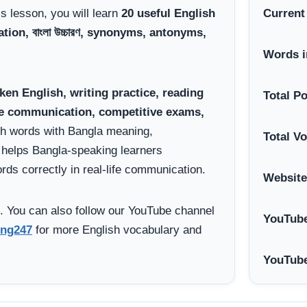
his lesson, you will learn
20 useful English
Current
on, বাংলা উচ্চারণ, synonyms, antonyms,
Words i
ken English, writing practice, reading
Total P
ce communication, competitive exams,
sh words with Bangla meaning,
Total V
helps Bangla-speaking learners
ds correctly in real-life communication.
Website
. You can also follow our YouTube channel
YouTube
ng247
for more English vocabulary and
YouTube