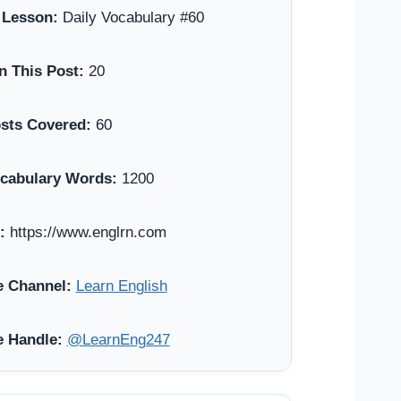
 Lesson:
Daily Vocabulary #60
n This Post:
20
osts Covered:
60
ocabulary Words:
1200
:
https://www.englrn.com
 Channel:
Learn English
 Handle:
@LearnEng247