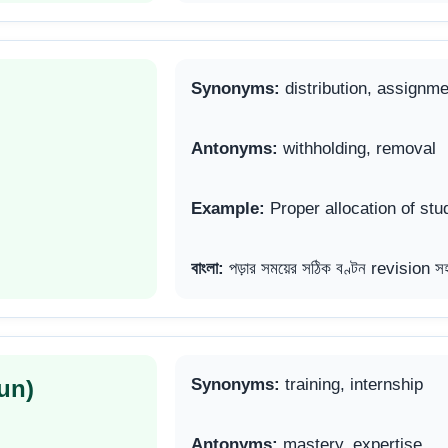
Synonyms:
distribution, assignme
Antonyms:
withholding, removal
Example:
Proper allocation of stu
বাংলা:
পড়ার সময়ের সঠিক বণ্টন revision 
un)
Synonyms:
training, internship
Antonyms:
mastery, expertise