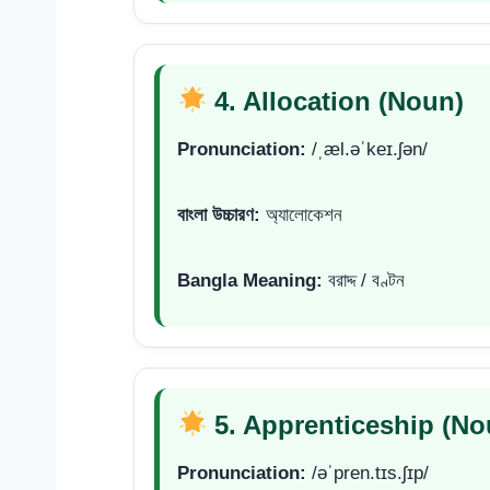
4. Allocation (Noun)
Pronunciation:
/ˌæl.əˈkeɪ.ʃən/
বাংলা উচ্চারণ:
অ্যালোকেশন
Bangla Meaning:
বরাদ্দ / বণ্টন
5. Apprenticeship (No
Pronunciation:
/əˈpren.tɪs.ʃɪp/