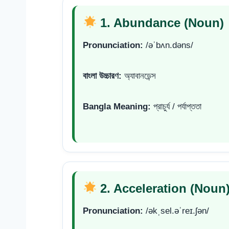
1. Abundance (Noun)
Pronunciation:
/əˈbʌn.dəns/
বাংলা উচ্চারণ:
অ্যাবানডেন্স
Bangla Meaning:
প্রাচুর্য / পর্যাপ্ততা
2. Acceleration (Noun
Pronunciation:
/əkˌsel.əˈreɪ.ʃən/