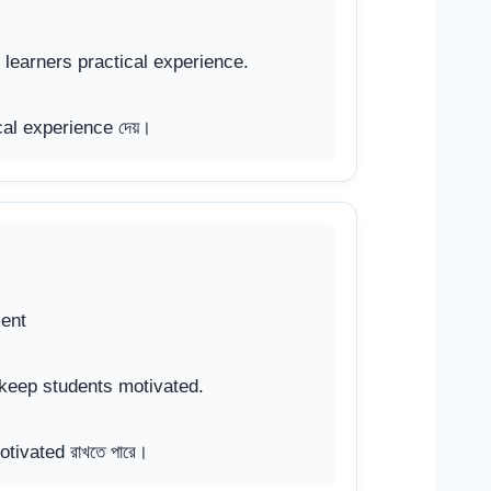
learners practical experience.
ical experience দেয়।
ment
 keep students motivated.
motivated রাখতে পারে।