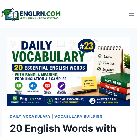
Skip
to
content
DAILY VOCABULARY
|
VOCABULARY BUILDING
20 English Words with