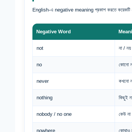
English-এ negative meaning প্রকাশ করতে কয়েকটি
Negative Word
Mean
not
না / নয়
no
কোনো ন
never
কখনো ন
nothing
কিছুই ন
nobody / no one
কেউ না
nowhere
কোথাও 