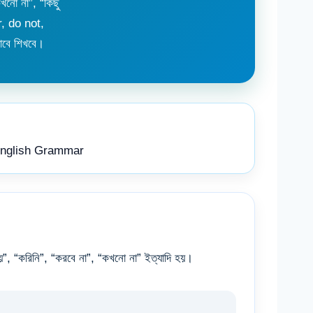
ো না”, “কিছু
r, do not,
বে শিখবে।
English Grammar
, “করিনি”, “করবে না”, “কখনো না” ইত্যাদি হয়।