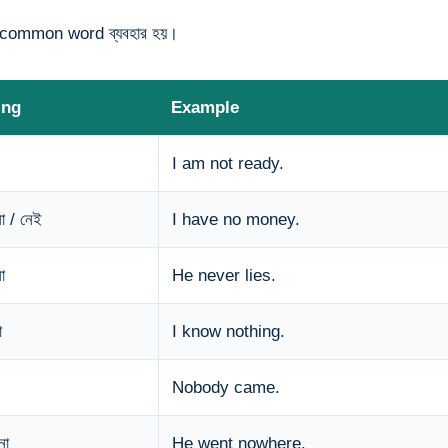
 common word ব্যবহার হয়।
ing
Example
I am not ready.
া / নেই
I have no money.
া
He never lies.
া
I know nothing.
Nobody came.
না
He went nowhere.