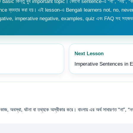
c কিন্তু খুব important topic। কোনো sentence-এ “না”, “নয়”, “কখন
ntence ব্যবহার করা হয়। এই lesson-এ Bengali learners not, no, neve
gative, imperative negative, examples, quiz এবং FAQ সহ সহজভা
Next Lesson
Imperative Sentences in 
স্থা, ঘটনা বা তথ্যকে অস্বীকার করে। বাংলায় এর অর্থ সাধারণত “না”, “নয়”