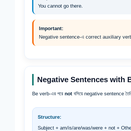
You cannot go there.
Important:
Negative sentence-এ correct auxiliary verb ব্
Negative Sentences with 
Be verb-এর পরে
not
বসিয়ে negative sentence তৈর
Structure:
Subject + am/is/are/was/were + not + Oth