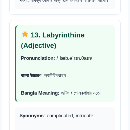
বাংলা:
পার্থক্য বোঝার জন্য দুটি উদাহরণ পাশাপাশি রাখো।
13. Labyrinthine
(Adjective)
Pronunciation:
/ˌlæb.əˈrɪn.θaɪn/
বাংলা উচ্চারণ:
ল্যাবিরিনথাইন
Bangla Meaning:
জটিল / গোলকধাঁধার মতো
Synonyms:
complicated, intricate