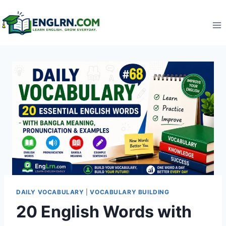
Skip
to
content
DAILY VOCABULARY
|
VOCABULARY BUILDING
20 English Words with