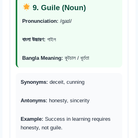
9. Guile (Noun)
Pronunciation:
/ɡaɪl/
বাংলা উচ্চারণ:
গাইল
Bangla Meaning:
কূটচাল / ধূর্ততা
Synonyms:
deceit, cunning
Antonyms:
honesty, sincerity
Example:
Success in learning requires
honesty, not guile.