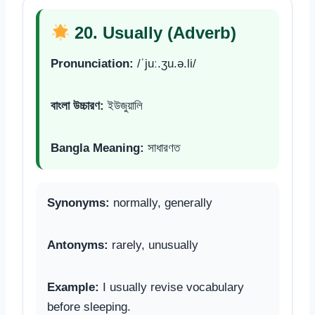
20. Usually (Adverb)
Pronunciation:
/ˈjuː.ʒu.ə.li/
বাংলা উচ্চারণ:
ইউজুয়ালি
Bangla Meaning:
সাধারণত
Synonyms:
normally, generally
Antonyms:
rarely, unusually
Example:
I usually revise vocabulary
before sleeping.