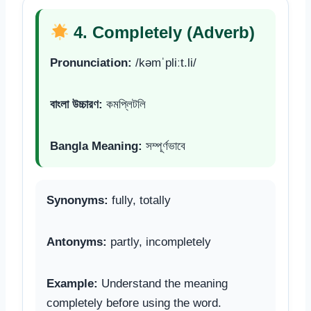
4. Completely (Adverb)
Pronunciation:
/kəmˈpliːt.li/
বাংলা উচ্চারণ:
কমপ্লিটলি
Bangla Meaning:
সম্পূর্ণভাবে
Synonyms:
fully, totally
Antonyms:
partly, incompletely
Example:
Understand the meaning
completely before using the word.