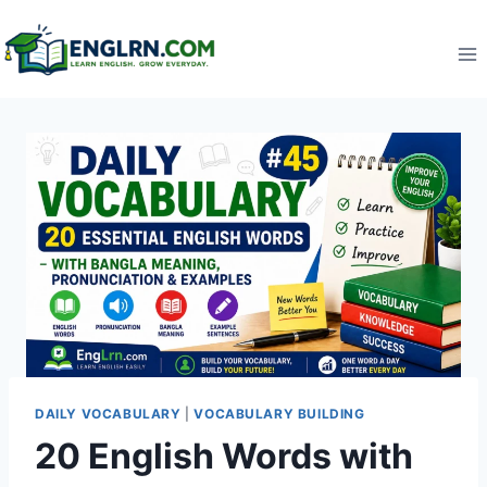
Skip
to
content
DAILY VOCABULARY
|
VOCABULARY BUILDING
20 English Words with