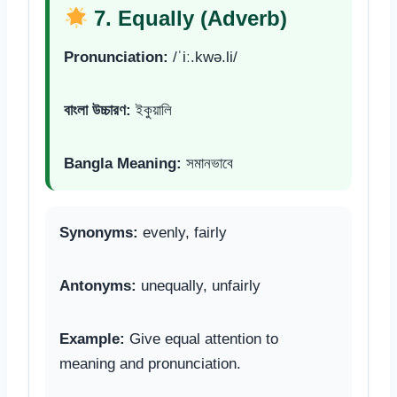
7. Equally (Adverb)
Pronunciation:
/ˈiː.kwə.li/
বাংলা উচ্চারণ:
ইকুয়ালি
Bangla Meaning:
সমানভাবে
Synonyms:
evenly, fairly
Antonyms:
unequally, unfairly
Example:
Give equal attention to
meaning and pronunciation.