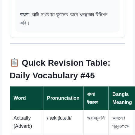
বাংলা:
আমি সাধারণত ঘুমানোর আগে শব্দভান্ডার রিভিশন
করি।
Quick Revision Table:
Daily Vocabulary #45
বাংলা
Bangla
Word
Pronunciation
উচ্চারণ
Meaning
Actually
/ˈæk.tʃu.ə.li/
অ্যাকচুয়ালি
আসলে /
(Adverb)
প্রকৃতপক্ষে