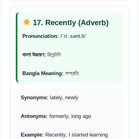
17. Recently (Adverb)
Pronunciation:
/ˈriː.sənt.li/
বাংলা উচ্চারণ:
রিসেন্টলি
Bangla Meaning:
সম্প্রতি
Synonyms:
lately, newly
Antonyms:
formerly, long ago
Example:
Recently, I started learning