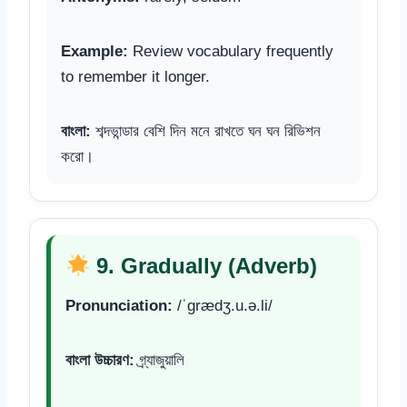
Example:
Review vocabulary frequently
to remember it longer.
বাংলা:
শব্দভান্ডার বেশি দিন মনে রাখতে ঘন ঘন রিভিশন
করো।
9. Gradually (Adverb)
Pronunciation:
/ˈɡrædʒ.u.ə.li/
বাংলা উচ্চারণ:
গ্র্যাজুয়ালি