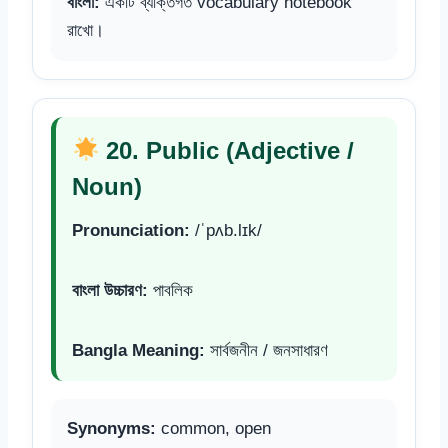
বাংলা:
একটি ব্যক্তিগত vocabulary notebook
রাখো।
20. Public (Adjective /
Noun)
Pronunciation:
/ˈpʌb.lɪk/
বাংলা উচ্চারণ:
পাবলিক
Bangla Meaning:
সার্বজনীন / জনসাধারণ
Synonyms:
common, open