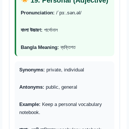
19. Personal (Adjective)
Pronunciation:
/ˈpɜː.sən.əl/
বাংলা উচ্চারণ:
পার্সোনাল
Bangla Meaning:
ব্যক্তিগত
Synonyms:
private, individual
Antonyms:
public, general
Example:
Keep a personal vocabulary
notebook.