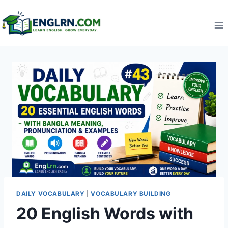
Skip
to
content
DAILY VOCABULARY
|
VOCABULARY BUILDING
20 English Words with