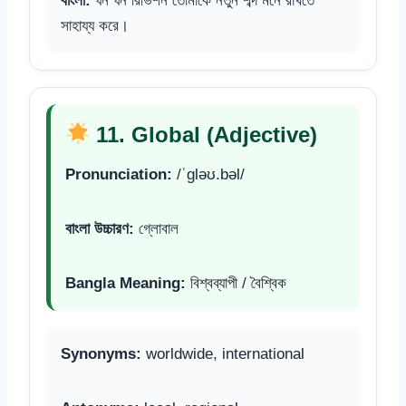
বাংলা:
ঘন ঘন রিভিশন তোমাকে নতুন শব্দ মনে রাখতে
সাহায্য করে।
11. Global (Adjective)
Pronunciation:
/ˈɡləʊ.bəl/
বাংলা উচ্চারণ:
গ্লোবাল
Bangla Meaning:
বিশ্বব্যাপী / বৈশ্বিক
Synonyms:
worldwide, international