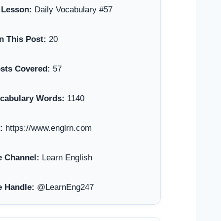
 Lesson:
Daily Vocabulary #57
n This Post:
20
osts Covered:
57
ocabulary Words:
1140
:
https://www.englrn.com
 Channel:
Learn English
 Handle:
@LearnEng247