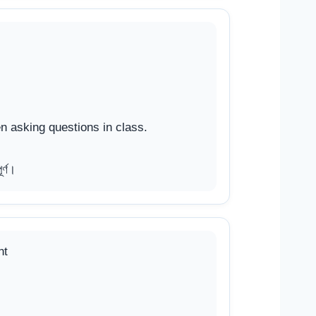
en asking questions in class.
র্ণ।
nt