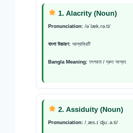
1. Alacrity (Noun)
Pronunciation:
/əˈlæk.rə.ti/
বাংলা উচ্চারণ:
আল্যাক্রিটি
Bangla Meaning:
তৎপরতা / দ্রুত আগ্রহ
2. Assiduity (Noun)
Pronunciation:
/ˌæs.ɪˈdjuː.ə.ti/