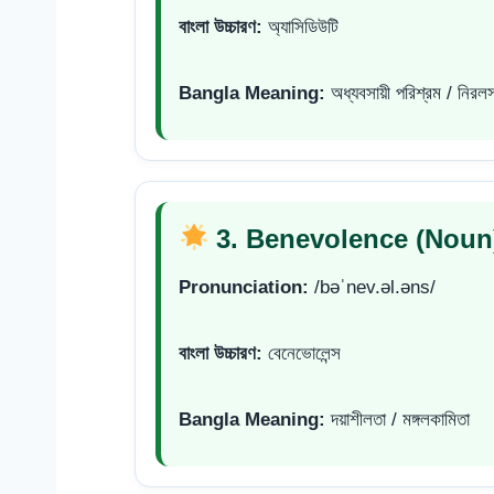
বাংলা উচ্চারণ:
অ্যাসিডিউটি
Bangla Meaning:
অধ্যবসায়ী পরিশ্রম / নিরলস 
3. Benevolence (Noun
Pronunciation:
/bəˈnev.əl.əns/
বাংলা উচ্চারণ:
বেনেভোলেন্স
Bangla Meaning:
দয়াশীলতা / মঙ্গলকামিতা