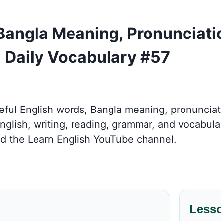
 Bangla Meaning, Pronunciat
 Daily Vocabulary #57
seful English words, Bangla meaning, pronuncia
ish, writing, reading, grammar, and vocabulary
d the Learn English YouTube channel.
Less