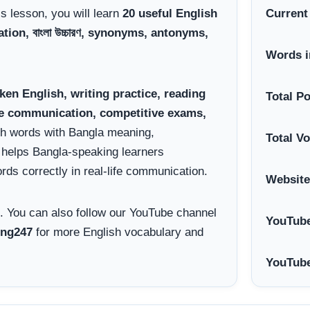
his lesson, you will learn
20 useful English
Current
on, বাংলা উচ্চারণ, synonyms, antonyms,
Words i
ken English, writing practice, reading
Total P
ce communication, competitive exams,
sh words with Bangla meaning,
Total V
helps Bangla-speaking learners
ds correctly in real-life communication.
Website
. You can also follow our YouTube channel
YouTube
ng247
for more English vocabulary and
YouTube