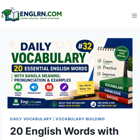
Skip
to
content
DAILY VOCABULARY
|
VOCABULARY BUILDING
20 English Words with