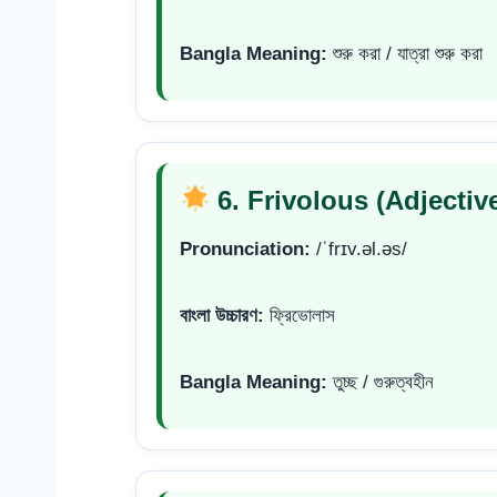
Bangla Meaning:
শুরু করা / যাত্রা শুরু করা
6. Frivolous (Adjectiv
Pronunciation:
/ˈfrɪv.əl.əs/
বাংলা উচ্চারণ:
ফ্রিভোলাস
Bangla Meaning:
তুচ্ছ / গুরুত্বহীন