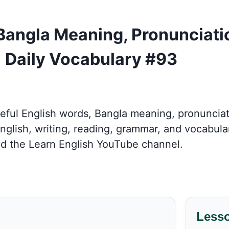
 Bangla Meaning, Pronunciat
 Daily Vocabulary #93
seful English words, Bangla meaning, pronunci
ish, writing, reading, grammar, and vocabulary
d the Learn English YouTube channel.
Less