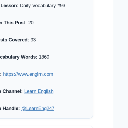
 Lesson:
Daily Vocabulary #93
n This Post:
20
osts Covered:
93
ocabulary Words:
1860
:
https://www.englrn.com
 Channel:
Learn English
 Handle:
@LearnEng247