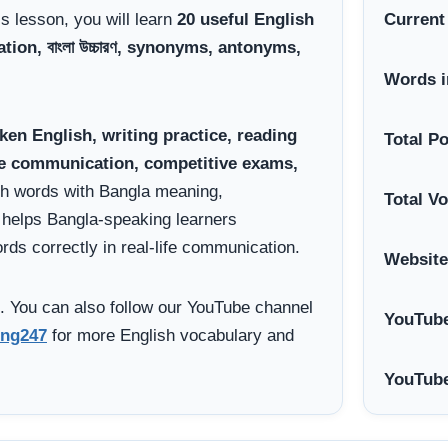
his lesson, you will learn
20 useful English
Current
on, বাংলা উচ্চারণ, synonyms, antonyms,
Words i
ken English, writing practice, reading
Total P
ce communication, competitive exams,
sh words with Bangla meaning,
Total V
helps Bangla-speaking learners
ds correctly in real-life communication.
Website
. You can also follow our YouTube channel
YouTube
ng247
for more English vocabulary and
YouTube