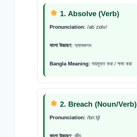
1. Absolve (Verb)
Pronunciation:
/əbˈzɒlv/
বাংলা উচ্চারণ:
অ্যাবজলভ
Bangla Meaning:
দায়মুক্ত করা / ক্ষমা করা
2. Breach (Noun/Verb)
Pronunciation:
/briːtʃ/
বাংলা উচ্চারণ:
ব্রীচ