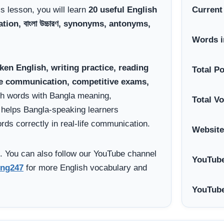
his lesson, you will learn
20 useful English
Current
on, বাংলা উচ্চারণ, synonyms, antonyms,
Words i
ken English, writing practice, reading
Total P
ce communication, competitive exams,
sh words with Bangla meaning,
Total V
helps Bangla-speaking learners
ds correctly in real-life communication.
Website
. You can also follow our YouTube channel
YouTube
ng247
for more English vocabulary and
YouTube