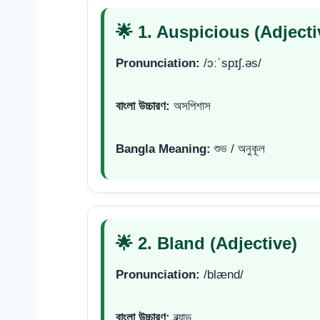
🌟 1. Auspicious (Adjecti
Pronunciation:
/ɔːˈspɪʃ.əs/
বাংলা উচ্চারণ:
অসপিশাস
Bangla Meaning:
শুভ / অনুকূল
🌟 2. Bland (Adjective)
Pronunciation:
/blænd/
বাংলা উচ্চারণ:
ব্ল্যান্ড