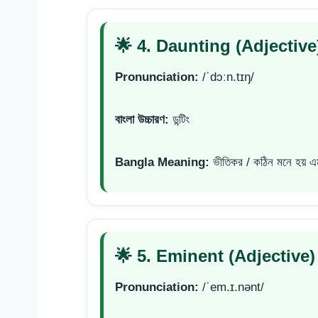
🌟 4. Daunting (Adjective
Pronunciation:
/ˈdɔːn.tɪŋ/
বাংলা উচ্চারণ:
ডন্টিং
Bangla Meaning:
ভীতিকর / কঠিন মনে হয় 
🌟 5. Eminent (Adjective)
Pronunciation:
/ˈem.ɪ.nənt/