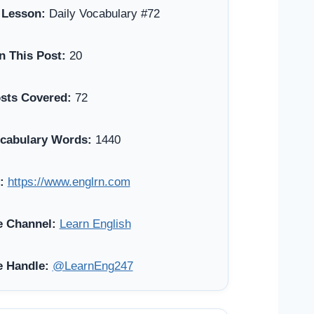
 Lesson:
Daily Vocabulary #72
n This Post:
20
osts Covered:
72
ocabulary Words:
1440
:
https://www.englrn.com
 Channel:
Learn English
 Handle:
@LearnEng247