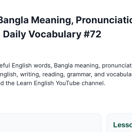
 Bangla Meaning, Pronunciat
 Daily Vocabulary #72
seful English words, Bangla meaning, pronuncia
ish, writing, reading, grammar, and vocabulary
d the Learn English YouTube channel.
Less