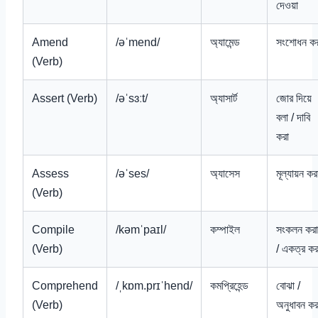
দেওয়া
Amend
/əˈmend/
অ্যামেন্ড
সংশোধন কর
(Verb)
Assert (Verb)
/əˈsɜːt/
অ্যাসার্ট
জোর দিয়ে
বলা / দাবি
করা
Assess
/əˈses/
অ্যাসেস
মূল্যায়ন কর
(Verb)
Compile
/kəmˈpaɪl/
কম্পাইল
সংকলন করা
(Verb)
/ একত্র কর
Comprehend
/ˌkɒm.prɪˈhend/
কমপ্রিহেন্ড
বোঝা /
(Verb)
অনুধাবন কর