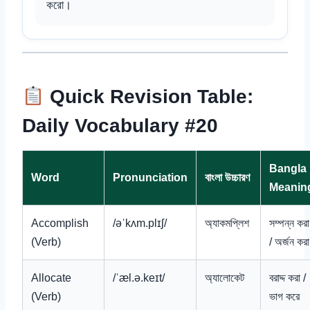
করো।
Quick Revision Table:
Daily Vocabulary #20
Bangla
Word
Pronunciation
বাংলা উচ্চারণ
Meanin
Accomplish
/əˈkʌm.plɪʃ/
অ্যাকমপ্লিশ
সম্পন্ন করা
(Verb)
/ অর্জন করা
Allocate
/ˈæl.ə.keɪt/
অ্যালোকেট
বরাদ্দ করা /
(Verb)
ভাগ করে