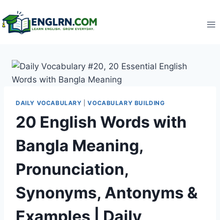
Skip
to
content
DAILY VOCABULARY
|
VOCABULARY BUILDING
20 English Words with
Bangla Meaning,
Pronunciation,
Synonyms, Antonyms &
Examples | Daily