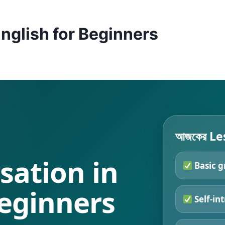
nglish for Beginners
আজকের Les
sation in
Basic g
Beginners
Self-in