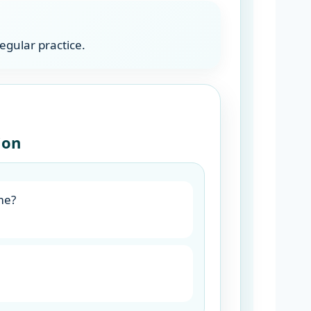
regular practice.
ion
me?