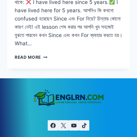
থাকে:
I have lived here since 5 years.
I
have lived here for 5 years. আপনিও কি কখনো
confused হয়েছেন Since এবং For নিয়ে? চিন্তার কোনো
কারণ নেই! এই lesson শেষ করার পর আপনি খুব সহজেই
বুঝতে পারবেন কখন Since এবং কখন For ব্যবহার করতে হয়।
What…
SINCE
READ MORE
VS
FOR
কখন
SINCE
আর
কখন
FOR
ব্যবহার
করবেন
|
EASY
ENGLISH