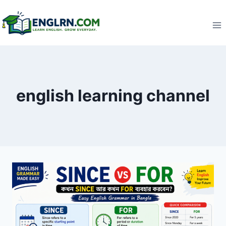
Skip
to
content
english learning channel