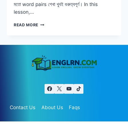
মতো word pairs শেখা খুবই গুরুত্বপূর্ণ। In this
lesson,…
5
READ MORE
MOST
CONFUSING
ENGLISH
WORDS
|
BORROW
VS
LEND,
MAKE
VS
DO
&
MORE
Contact Us
About Us
Faqs