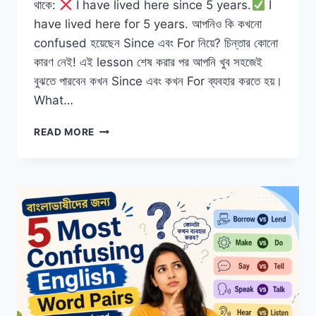
থাকে:
I have lived here since 5 years.
I
have lived here for 5 years. আপনিও কি কখনো
confused হয়েছেন Since এবং For নিয়ে? চিন্তার কোনো
কারণ নেই! এই lesson শেষ করার পর আপনি খুব সহজেই
বুঝতে পারবেন কখন Since এবং কখন For ব্যবহার করতে হয়।
What…
SINCE
READ MORE
VS
FOR
কখন
SINCE
আর
কখন
FOR
ব্যবহার
করবেন
|
EASY
ENGLISH