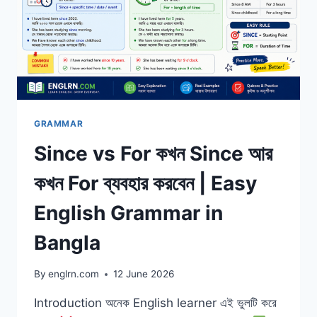
GRAMMAR
Since vs For কখন Since আর
কখন For ব্যবহার করবেন | Easy
English Grammar in
Bangla
By
englrn.com
12 June 2026
Introduction অনেক English learner এই ভুলটি করে