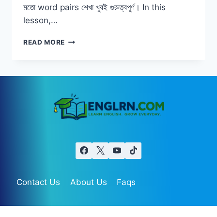
মতো word pairs শেখা খুবই গুরুত্বপূর্ণ। In this
lesson,…
5
READ MORE
MOST
CONFUSING
ENGLISH
WORDS
|
BORROW
VS
LEND,
MAKE
VS
DO
&
MORE
Contact Us
About Us
Faqs