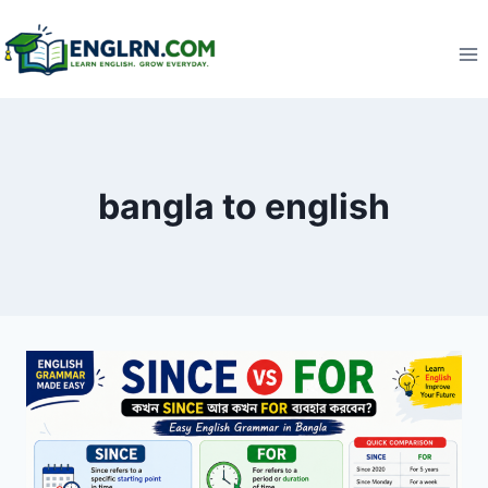
Skip
to
content
bangla to english